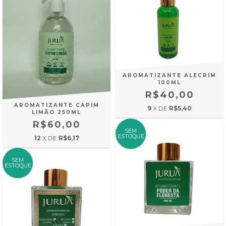
AROMATIZANTE ALECRIM
100ML
R$40,00
AROMATIZANTE CAPIM
9
X DE
R$5,40
LIMÃO 250ML
R$60,00
SEM
ESTOQUE
12
X DE
R$6,17
SEM
ESTOQUE